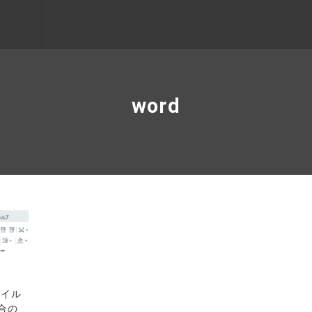
word
ァイル
合の