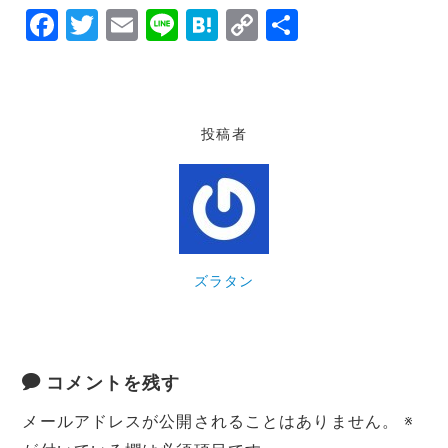
F
T
E
Li
H
C
共
a
w
m
n
at
o
有
c
it
ai
e
e
p
e
te
l
n
y
投稿者
b
r
a
Li
o
n
o
k
k
ズラタン
コメントを残す
メールアドレスが公開されることはありません。
※