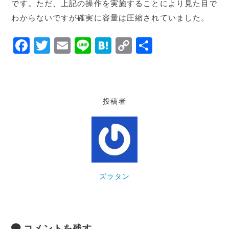
です。ただ、上記の操作を実施することにより見た目で
わからないですが確実に容量は圧縮されていました。
F
T
E
Li
H
C
共
a
w
m
n
at
o
有
c
it
ai
e
e
p
e
te
l
n
y
投稿者
b
r
a
Li
o
n
o
k
k
ズラタン
コメントを残す