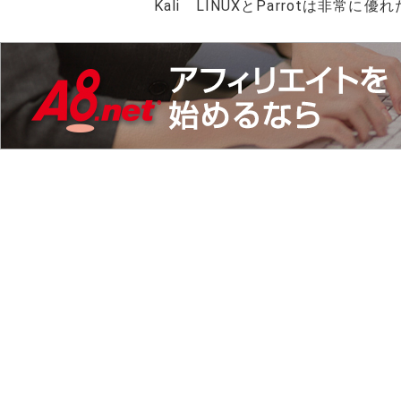
Kali LINUXとParrotは非