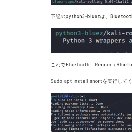
下記のpython3-bluezは、Bl
これでBluetooth Recorn（B
Sudo apt install snortを実行