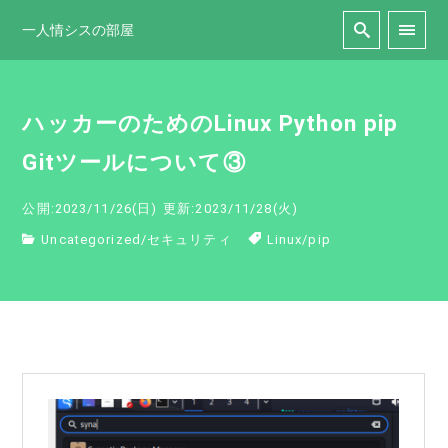
一人情シスの部屋
ハッカーのためのLinux Python pip
Gitツールについて③
公開:2023/11/26(日)
更新:2023/11/28(火)
Uncategorized
/
セキュリティ
Linux
/
pip