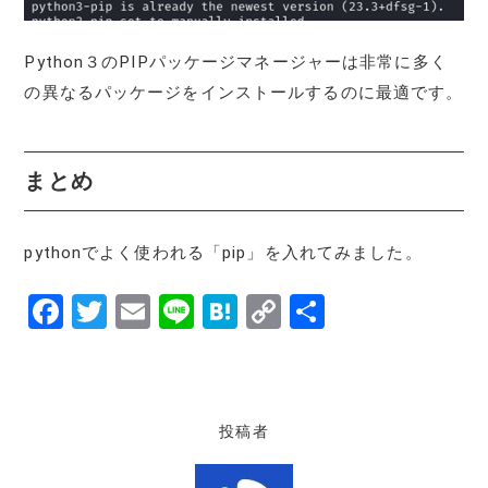
Python３のPIPパッケージマネージャーは非常に多く
の異なるパッケージをインストールするのに最適です。
まとめ
pythonでよく使われる「pip」を入れてみました。
F
T
E
Li
H
C
共
a
w
m
n
at
o
有
c
it
ai
e
e
p
e
te
l
n
y
投稿者
b
r
a
Li
o
n