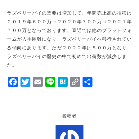
ラズベリーパイの需要は増加して、年間売上高の推移は
２０１９年６００万⇒２０２０年７００万⇒２０２１年
７００万となっております。直近では他のプラットフォ
ームが入手困難になり、ラズベリーパイへ移行されてい
る傾向にあります。ただ２０２２年は５００万となり、
ラズベリーパイの歴史の中で初めて出荷数が減少しま
た。
F
T
E
Li
H
C
共
a
w
m
n
at
o
有
c
it
ai
e
e
p
e
te
l
n
y
投稿者
b
r
a
Li
o
n