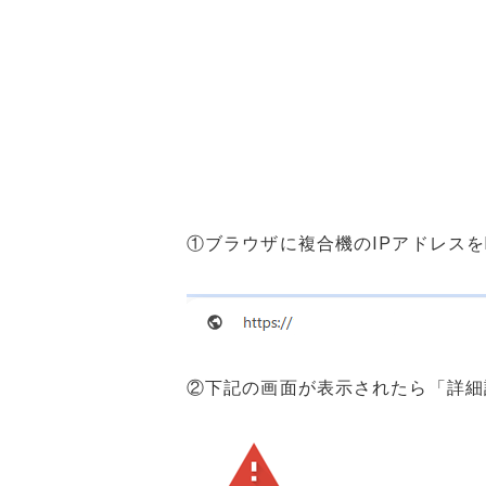
①ブラウザに複合機のIPアドレスをh
②下記の画面が表示されたら「詳細