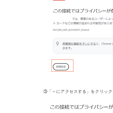
③「～にアクセスする」をクリック