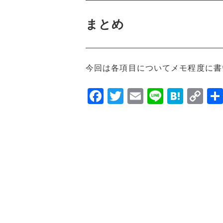
まとめ
今回は各項目についてメモ程度に書
F
T
E
Li
H
C
a
w
m
n
at
o
c
it
ai
e
e
p
e
te
l
n
y
b
r
a
Li
o
n
o
k
k