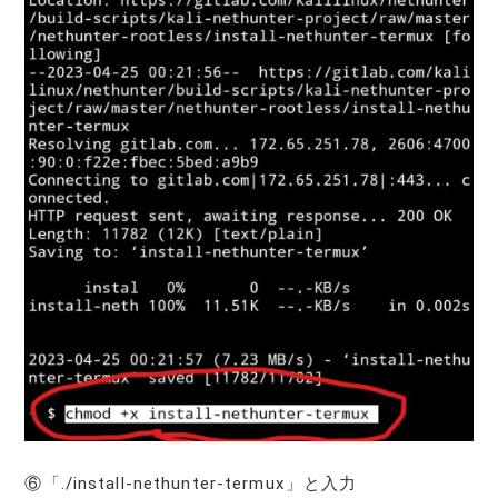
⑥「./install-nethunter-termux」と入力