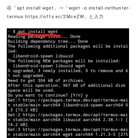
④「apt install wget」⇒「wget -o install-nethunter-
termux https://offs.ec/2MceZW」と入力