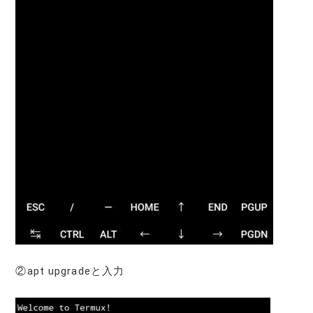
②apt upgradeと入力