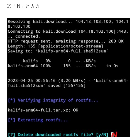
⑦「N」と入力