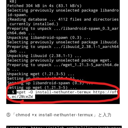
⑤「chmod +x install-nethunter-termux」と入力