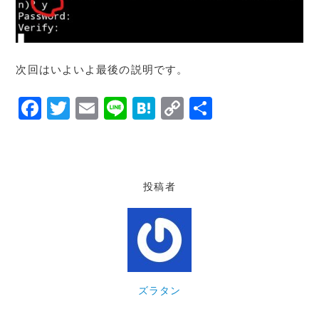
次回はいよいよ最後の説明です。
F
T
E
Li
H
C
共
a
w
m
n
at
o
有
c
it
ai
e
e
p
e
te
l
n
y
投稿者
b
r
a
Li
o
n
o
k
k
ズラタン