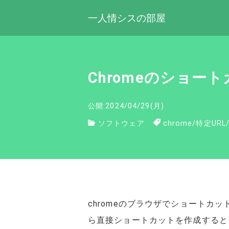
一人情シスの部屋
Chromeのショ
公開:2024/04/29(月)
ソフトウェア
chrome
/
特定URL
chromeのブラウザでショートカッ
ら直接ショートカットを作成すると