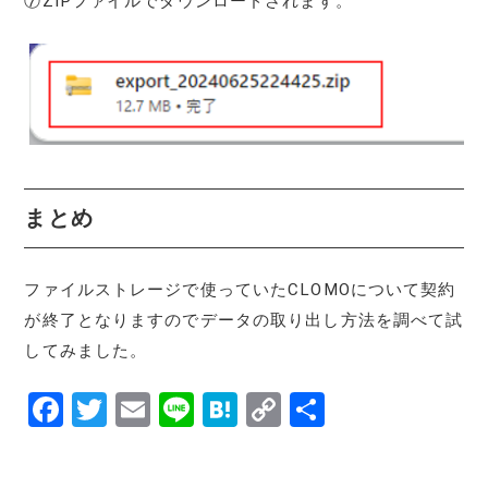
⑦ZIPファイルでダウンロードされます。
まとめ
ファイルストレージで使っていたCLOMOについて契約
が終了となりますのでデータの取り出し方法を調べて試
してみました。
F
T
E
Li
H
C
共
a
w
m
n
at
o
有
c
it
ai
e
e
p