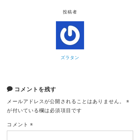
e
te
l
n
y
投稿者
b
r
a
Li
o
n
o
k
k
ズラタン
コメントを残す
メールアドレスが公開されることはありません。
※
が付いている欄は必須項目です
コメント
※