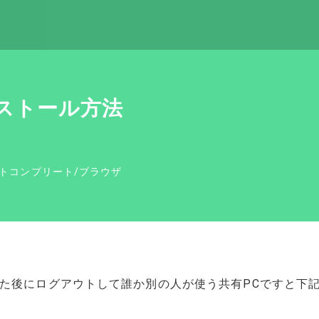
インストール方法
トコンプリート
/
ブラウザ
した後にログアウトして誰か別の人が使う共有PCですと下