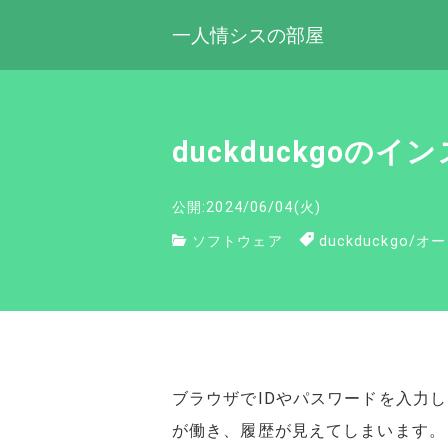
一人情シスの部屋
duckduckgoの
公開:2024/06/04(火)
ソフトウェア
duckduckgo
/
オー
ブラウザでIDやパスワードを入力
が働き、履歴が見えてしまいます。