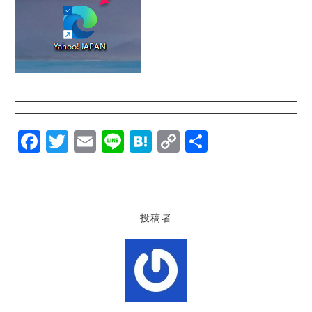
F
T
E
Li
H
C
共
a
w
m
n
at
o
有
c
it
ai
e
e
p
e
te
l
n
y
投稿者
b
r
a
Li
o
n
o
k
k