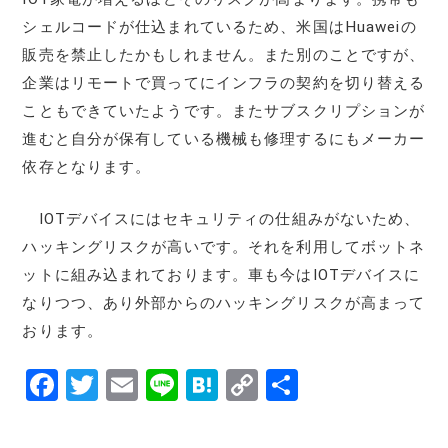
シェルコードが仕込まれているため、米国はHuaweiの
販売を禁止したかもしれません。また別のことですが、
企業はリモートで買ってにインフラの契約を切り替える
こともできていたようです。またサブスクリプションが
進むと自分が保有している機械も修理するにもメーカー
依存となります。
IOTデバイスにはセキュリティの仕組みがないため、
ハッキングリスクが高いです。それを利用してボットネ
ットに組み込まれております。車も今はIOTデバイスに
なりつつ、あり外部からのハッキングリスクが高まって
おります。
F
T
E
Li
H
C
共
a
w
m
n
at
o
有