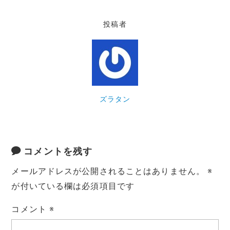
c
it
ai
e
e
p
e
te
l
n
y
投稿者
b
r
a
Li
o
n
o
k
k
ズラタン
コメントを残す
メールアドレスが公開されることはありません。
※
が付いている欄は必須項目です
コメント
※