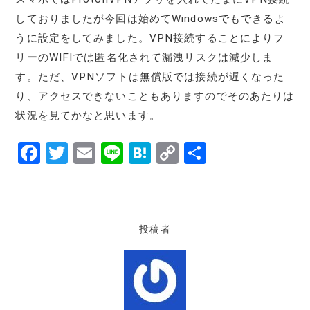
しておりましたが今回は始めてWindowsでもできるよ
うに設定をしてみました。VPN接続することによりフ
リーのWIFIでは匿名化されて漏洩リスクは減少しま
す。ただ、VPNソフトは無償版では接続が遅くなった
り、アクセスできないこともありますのでそのあたりは
状況を見てかなと思います。
F
T
E
Li
H
C
共
a
w
m
n
at
o
有
c
it
ai
e
e
p
e
te
l
n
y
投稿者
b
r
a
Li
o
n
o
k
k