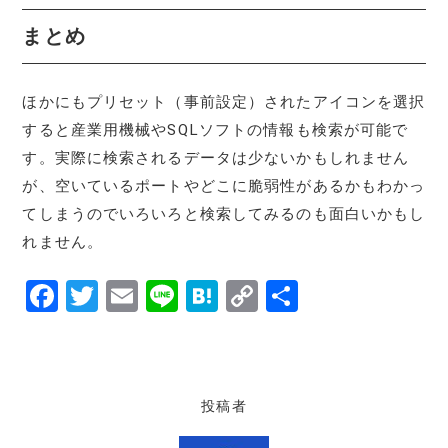
まとめ
ほかにもプリセット（事前設定）されたアイコンを選択
すると産業用機械やSQLソフトの情報も検索が可能で
す。実際に検索されるデータは少ないかもしれません
が、空いているポートやどこに脆弱性があるかもわかっ
てしまうのでいろいろと検索してみるのも面白いかもし
れません。
F
T
E
Li
H
C
共
a
w
m
n
at
o
有
c
it
ai
e
e
p
e
te
l
n
y
投稿者
b
r
a
Li