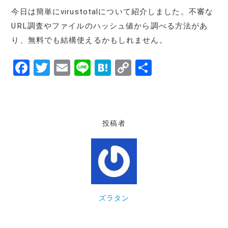
今日は簡単にvirustotalについて紹介しました。不審な
URL調査やファイルのハッシュ値から調べる方法があ
り、無料でも結構使えるかもしれません。
F
T
E
Li
H
C
共
a
w
m
n
at
o
有
c
it
ai
e
e
p
e
te
l
n
y
投稿者
b
r
a
Li
o
n
o
k
k
ズラタン